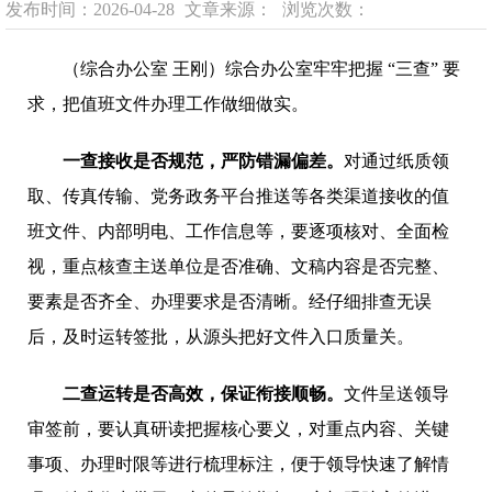
发布时间：2026-04-28
文章来源：
浏览次数：
（综合办公室 王刚）综合办公室牢牢把握 “三查” 要
求，把值班文件办理工作做细做实。
一查接收是否规范，严防错漏偏差。
对通过纸质领
取、传真传输、党务政务平台推送等各类渠道接收的值
班文件、内部明电、工作信息等，要逐项核对、全面检
视，重点核查主送单位是否准确、文稿内容是否完整、
要素是否齐全、办理要求是否清晰。经仔细排查无误
后，及时运转签批，从源头把好文件入口质量关。
二查运转是否高效，
保证
衔接顺畅。
文件呈送领导
审签前，要认真研读把握核心要义，对重点内容、关键
事项、办理时限等进行梳理标注，便于领导快速了解情