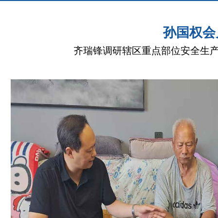
孙国权会
齐瑞锋调研辖区重点部位安全生