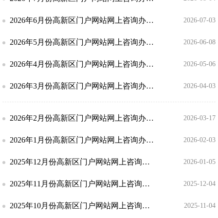
2026年6月份高新区门户网站网上咨询办理情况
2026-07-03
2026年5月份高新区门户网站网上咨询办理情况
2026-06-08
2026年4月份高新区门户网站网上咨询办理情况
2026-05-06
2026年3月份高新区门户网站网上咨询办理情况
2026-04-03
2026年2月份高新区门户网站网上咨询办理情况
2026-03-17
2026年1月份高新区门户网站网上咨询办理情况
2026-02-03
2025年12月份高新区门户网站网上咨询办理情况
2026-01-05
2025年11月份高新区门户网站网上咨询办理情况
2025-12-04
2025年10月份高新区门户网站网上咨询办理情况
2025-11-04