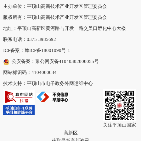
主办单位：平顶山高新技术产业开发区管理委员会
版权所有：平顶山高新技术产业开发区管理委员会
地址：平顶山高新区黄河路与开发一路交叉口孵化中心大楼
联系电话：0375-3985692
ICP备案：
豫ICP备18001090号-1
公安备案：豫公网安备41040302000055号
网站标识码：4104000034
技术支持：平顶山市电子政务外网运维中心
关注平顶山国家
高新区
获取最新高新资讯