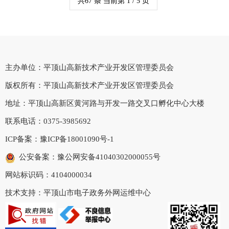
共67 条 当前第 1 / 5 页
主办单位：平顶山高新技术产业开发区管理委员会
版权所有：平顶山高新技术产业开发区管理委员会
地址：平顶山高新区黄河路与开发一路交叉口孵化中心大楼
联系电话：0375-3985692
ICP备案：
豫ICP备18001090号-1
公安备案：豫公网安备41040302000055号
网站标识码：4104000034
技术支持：平顶山市电子政务外网运维中心