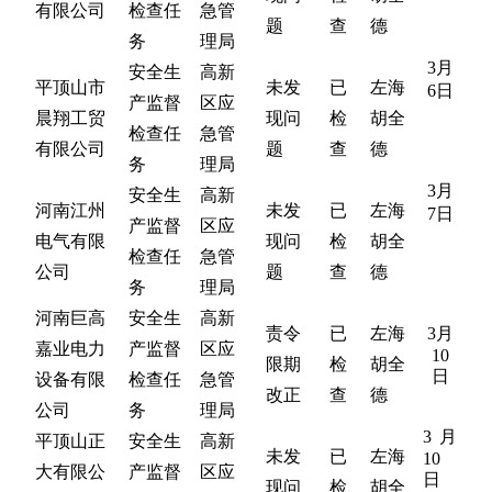
有限公司
检查任
急管
题
查
德
务
理局
3月
安全生
高新
平顶山市
未发
已
左海
6日
产监督
区应
晨翔工贸
现问
检
胡全
检查任
急管
有限公司
题
查
德
务
理局
3月
安全生
高新
河南江州
未发
已
左海
7日
产监督
区应
电气有限
现问
检
胡全
检查任
急管
公司
题
查
德
务
理局
河南巨高
安全生
高新
责令
已
左海
3月
嘉业电力
产监督
区应
10
限期
检
胡全
日
设备有限
检查任
急管
改正
查
德
公司
务
理局
3月
平顶山正
安全生
高新
未发
已
左海
10
大有限公
产监督
区应
日
现问
检
胡全