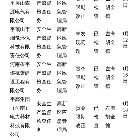
平顶山森
产监督
区应
日
限期
检
胡全
源电气有
检查任
急管
改正
查
德
限公司
务
理局
平顶山市
安全生
高新
未发
已
左海
9月
湘豫环保
产监督
区应
12
现问
检
胡全
日
科技有限
检查任
急管
题
查
德
责任公司
务
理局
河南省平
安全生
高新
责令
已
左海
9月
煤杭萧建
产监督
区应
16
限期
检
胡全
日
设工程有
检查任
急管
改正
查
德
限公司
务
理局
平高集团
安全生
高新
9月
（河南）
责令
已
左海
18
产监督
区应
日
电力器材
限期
检
胡全
检查任
急管
科技有限
改正
查
德
务
理局
公司