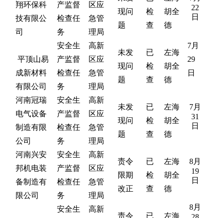
翔环保科
产监督
区应
22
现问
检
胡全
日
技有限公
检查任
急管
题
查
德
司
务
理局
安全生
高新
7月
未发
已
左海
平顶山易
产监督
区应
29
现问
检
胡全
成新材料
检查任
急管
日
题
查
德
有限公司
务
理局
河南冠瑞
安全生
高新
未发
已
左海
7月
电气设备
产监督
区应
31
现问
检
胡全
日
制造有限
检查任
急管
题
查
德
公司
务
理局
河南兴安
安全生
高新
责令
已
左海
8月
邦机电装
产监督
区应
19
限期
检
胡全
日
备制造有
检查任
急管
改正
查
德
限公司
务
理局
8月
安全生
高新
责令
已
左海
28