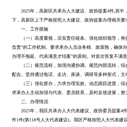
202
5
年
，高新区
共承办
人大
建议、
政协
提案
4
件
,其中
下，
高新区
上下严格按照
人大
建议、
政协
提案办理相关要
一、
工作措施
（一）
高度重视，压实责任链条。强化组织领导，将
负责
”的工作机制。要求承办人员业务精、政策熟，确保
办理不拖延、代表满意才结案”的原则。对首次答复不满
（二）
规范流程，加强沟通协调。规范内部流转，
综
配合。坚持通过电话、走访、座谈、调研等多种形式，主
（三）
强化督办，力求办理实效。动态跟踪进度，
综
求承办人主动加强与代表
、委员
联系，及时反馈进展，努
二、办理情况
202
5
年，我
区
共承
办
人大代表建议、政协委员提案
4
件
1
件
(
第
118
号
人大
代表建议
)。我
区
严格按照人大代表建