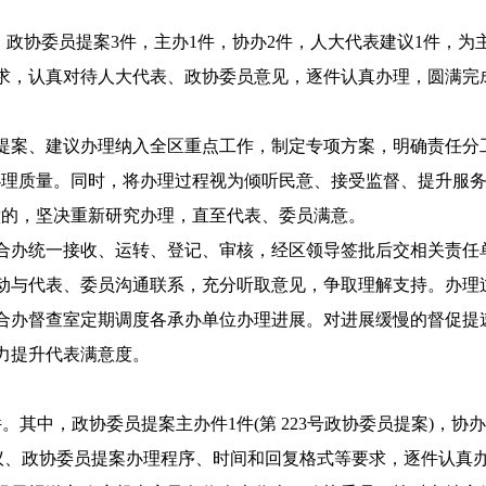
，政协委员提案
3
件，主办
1
件，协办
2
件，人大代表建议
1
件，
为
求，认真对待人大代表、政协委员意见，逐件认真办理，圆满完
提案、建议
办理纳入全
区
重点工作，制定专项方案，明确责任分
办理质量。同时，将办理过程视为倾听民意、接受监督、提升服务
意的，坚决重新研究办理，直至代表
、委员
满意。
合办
统一
接收、运转、
登记、审核，经
区
领导签批后交
相关责任
动与代表
、委员
沟通联系，充分听取意见，争取理解支持。办理
合办督查室
定期调度各承办
单位
办理进展。对进展缓慢的督促提
力提升代表满意度。
件。其中，政协委员提案主办件
1
件
(第
223号
政协
委员提案
)，协
议、政协委员提案办理程序、时间和回复格式等要求，逐件认真