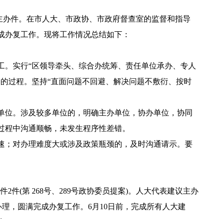
主办件
。在
市
人大、
市政协
、
市
政府督查室的监督和指导
成办复工作。现将工作情况总结如下：
工。实行
“
区
领导牵头、
综合办
统筹、
责任单位
承办、专人
的过程。坚持“直面问题不回避、解决问题不敷衍、按时
单位
。涉及
较多单位的
，明确主办单位，
协办单位，
协同
过程中沟通顺畅，未发生程序性差错。
速；对办理难度大或涉及政策瓶颈的，及时沟通请示。要
办件
2
件
(第
268
号、
289
号
政协
委员提案
)。人大代表建议主办
办理，圆满完成办复工作。
6
月
10
日前，完成
所有人大建