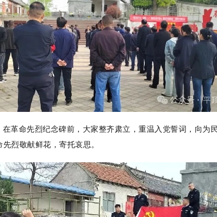
。在革命先烈纪念碑前，大家整齐肃立，重温入党誓词，向为
命先烈敬献鲜花，寄托哀思。