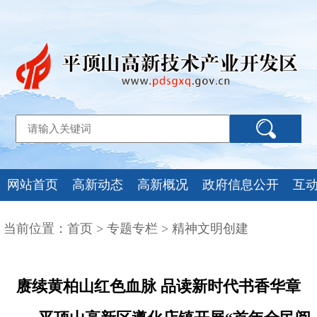
网站首页
高新动态
高新概况
政府信息公开
互
当前位置：
首页
>
专题专栏
>
精神文明创建
赓续黄柏山红色血脉 品读新时代书香华章