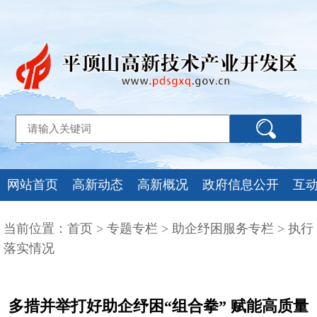
网站首页
高新动态
高新概况
政府信息公开
互
当前位置：
首页
>
专题专栏
>
助企纾困服务专栏
>
执行
落实情况
多措并举打好助企纾困“组合拳” 赋能高质量