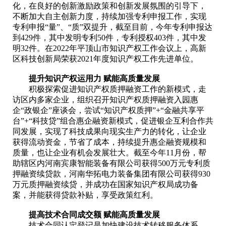
化，在良好的创新激励政策和创新发展氛围的引导下，
不断加大自主创新力度，持续加强专利申报工作，实现
专利申报“量”、“质”双提升，截至目前，今年专利申报达
到429件，其中发明专利50件，专利授权403件，其中发
明32件。在2022年平顶山市知识产权工作会议上，高新
区科技创新局荣获2021年度知识产权工作先进单位。
提升知识产权运用力 赋能高质量发展
积极探索促进知识产权质押融资工作的新模式，走
访区内多家企业，组织召开知识产权质押融资入园惠
企“政银企”座谈会，尝试“知识产权质押”+“金融共享平
台”+“科技贷”组合惠企融资新模式，促进银企互利合作共
同发展，实现了科技成果向现实生产力的转化，让企业
获得流动资金，节省了成本，持续提升惠企融资规模和
质量，也让企业有机会发展壮大。截至今年11月份，帮
助辖区内河南宾康智能装备有限公司获得500万元专利质
押融资续贷款，河南华拓电力装备集团有限公司获得930
万元质押融资续贷，并成功在国家知识产权局成功备
案，并能获得贷款补贴，享受政策红利。
提高技术合同成交额 赋能高质量发展
技术合同认定登记是加快建设技术转移服务体系、