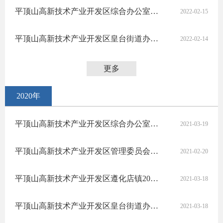
平顶山高新技术产业开发区综合办公室2021年政府信息公开工作年度报告
2022-02-15
平顶山高新技术产业开发区皇台街道办事处2021年政府信息公开工作年度报告
2022-02-14
更多
2020年
平顶山高新技术产业开发区综合办公室2020年政府信息公开工作年度报告
2021-03-19
平顶山高新技术产业开发区管理委员会2020年政府信息公开工作年度报告
2021-02-20
平顶山高新技术产业开发区遵化店镇2020年政府信息公开工作年度报告
2021-03-18
平顶山高新技术产业开发区皇台街道办事处2020年政府信息公开工作年度报告
2021-03-18