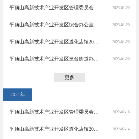
平顶山高新技术产业开发区管理委员会2022年政府信息公开工作年度报告
2023-01-20
平顶山高新技术产业开发区综合办公室2022年政府信息公开工作年度报告
2023-01-20
平顶山高新技术产业开发区遵化店镇2022年政府信息公开工作年度报告
2023-01-20
平顶山高新技术产业开发区皇台街道办事处2022年政府信息公开工作年度报告
2023-01-20
更多
2021年
平顶山高新技术产业开发区管理委员会2021年政府信息公开年度报告
2022-02-16
平顶山高新技术产业开发区遵化店镇2021年政府信息公开工作年度报告
2022-02-14