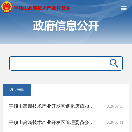
平顶山高新技术产业开发区
2025年
平顶山高新技术产业开发区遵化店镇2025年政府信息公开工作年度报告
2026-01-28
平顶山高新技术产业开发区管理委员会2025年政府信息公开工作年度报告
2026-02-11