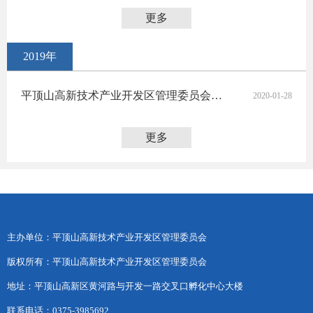
更多
2019年
平顶山高新技术产业开发区管理委员会2019年政府信息公开工作年度报告
2020-01-28
更多
主办单位：平顶山高新技术产业开发区管理委员会
版权所有：平顶山高新技术产业开发区管理委员会
地址：平顶山高新区黄河路与开发一路交叉口孵化中心大楼
联系电话：0375-3985692