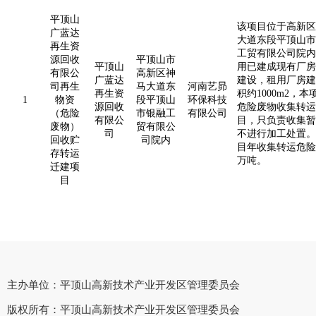
平顶山
该项目位于高新区
广蓝达
大道东段平顶山市
再生资
工贸有限公司院内
源回收
平顶山市
平顶山
用已建成现有厂房
有限公
高新区神
广蓝达
建设，租用厂房建
司再生
马大道东
河南艺昴
再生资
积约
1000m2
，本
1
物资
段平顶山
环保科技
源回收
危险废物收集转运
（危险
市银融工
有限公司
有限公
目，只负责收集暂
废物）
贸有限公
司
不进行加工处置。
回收贮
司院内
目年收集转运危险
存转运
万吨。
迁建项
目
主办单位：平顶山高新技术产业开发区管理委员会
版权所有：平顶山高新技术产业开发区管理委员会